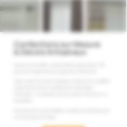
Confections sur Mesure
& Décors Artisanaux
Grace à son atelier ou des ateliers partenaires, APL
peut se charger de tous types de confections.
Cela va bien sûr de la classique confection sur œillets
à des finitions plus travaillés avec des têtes «
flamande », en passant par les rubans fronceurs ou
les pattes.
Nous pouvons aussi réaliser vos décors à la Main pour
un travail plus artisanal.