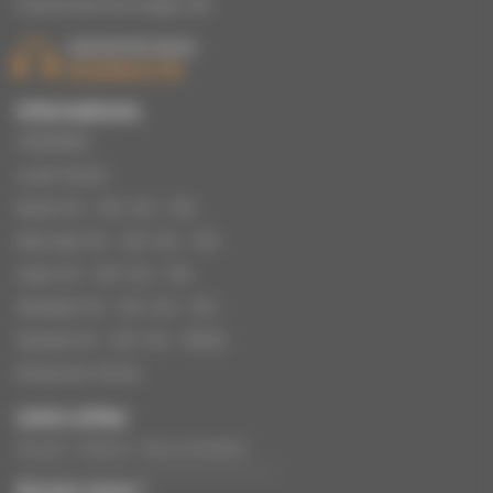
à Epinal dans les Vosges, 88.
CONTACTEZ-NOUS
03 29 82 27 39
Informations
HORAIRES
Lundi: Fermé
Mardi: 9h – 12h | 14h – 19h
Mercredi: 9h – 12h | 14h – 19h
Jeudi: 9h – 12h | 14h – 19h
Vendredi: 9h – 12h | 14h – 19h
Samedi: 9h – 12h | 14h – 18h30
Dimanche: Fermé
Liens utiles
Accueil
Histoire
Nous contacter
Suivez nous !