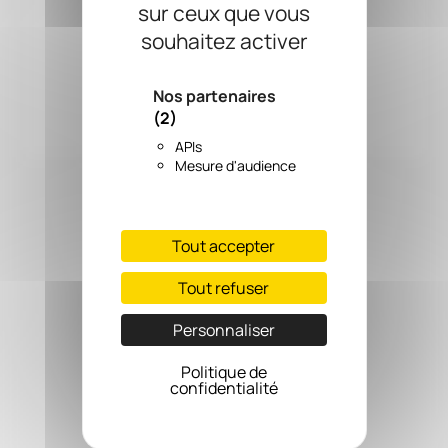
Confection
sur ceux que vous
souhaitez activer
En Voir +
Nos partenaires
(2)
APIs
Mesure d'audience
Tout accepter
Tissus d'ameublement
Tout refuser
En Voir +
Personnaliser
Politique de
confidentialité