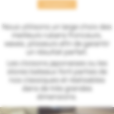
Une question ?
Nous utilisons un large choix des
meilleurs rubans fronceurs,
waves, plisseurs afin de garantir
un résultat parfait.
Les cloisons japonaises ou les
stores bateaux font parties de
nos classiques et réalisables
dans de très grandes
dimensions.