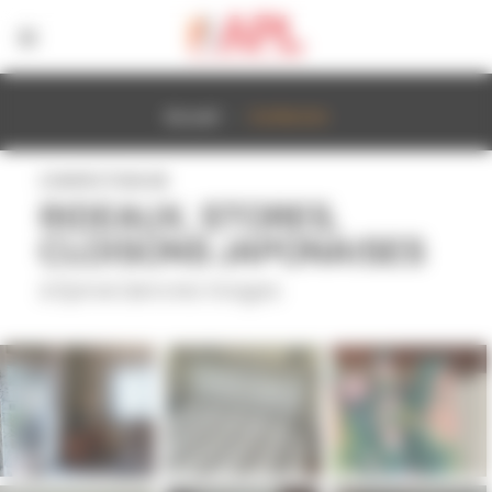
Panneau de gestion des cookies
Accueil
Confection
CONFECTION DE
RIDEAUX, STORES,
CLOISONS JAPONAISES
à Epinal dans les Vosges