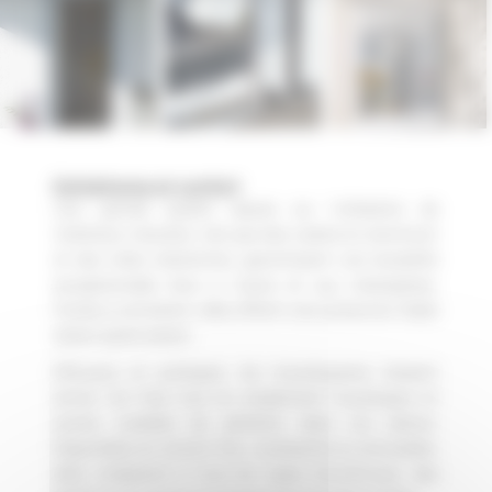
Esthétisme et confort
Leur grande qualité repose sur l’utilisation de
matériaux robustes, tels que des cadres en aluminium
et des toiles résistantes, garantissant une durabilité
exceptionnelle face à l’usure et aux intempéries.
Faciles à entretenir, elles offrent une protection fiable
saison après saison.
Efficaces et pratiques, les moustiquaires laissent
entrer l’air frais tout en empêchant moustiques et
autres nuisibles de pénétrer dans vos pièces.
Disponibles en version fixe, coulissante ou enroulable,
elles s’adaptent à tous les types d’ouvertures, des