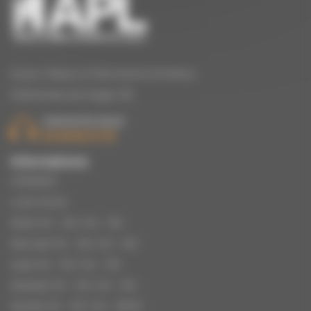
Stores, Rideaux et Décorations d’intérieur
à Epinal dans les Vosges, 88.
CONTACTEZ-NOUS
03 29 82 27 39
Informations
HORAIRES
Lundi: Fermé
Mardi: 9h – 12h | 14h – 19h
Mercredi: 9h – 12h | 14h – 19h
Jeudi: 9h – 12h | 14h – 19h
Vendredi: 9h – 12h | 14h – 19h
Samedi: 9h – 12h | 14h – 18h30