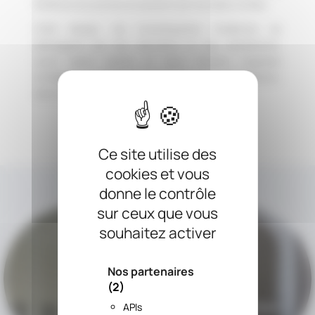
fenêtres aux portes en passant par les baies vitrées.
Côté design, les moustiquaires modernes se
distinguent par leur discrétion et leur esthétisme.
Leurs lignes sobres et leurs finitions soignées
s’intègrent parfaitement à tous les styles d’habitation,
sans compromettre l’élégance de vos fenêtres.
Une question ?
Ce site utilise des
cookies et vous
Retrouvez nos autres stores
donne le contrôle
sur ceux que vous
souhaitez activer
Nos partenaires
(2)
APIs