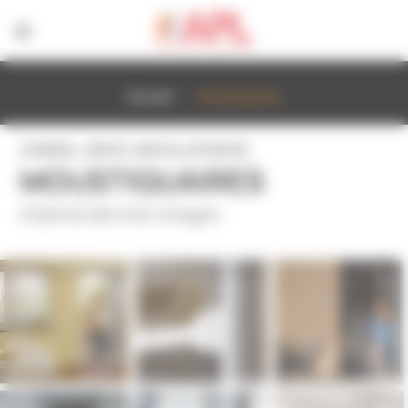
Panneau de gestion des cookies
Accueil
Moustiquaires
CONSEIL, VENTE, INSTALLATION DE
MOUSTIQUAIRES
à Epinal dans les Vosges