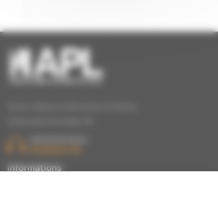
Stores, Rideaux et Décorations d’intérieur
à Epinal dans les Vosges, 88.
CONTACTEZ-NOUS
03 29 82 27 39
Informations
HORAIRES
Lundi: Fermé
Mardi: 9h – 12h | 14h – 19h