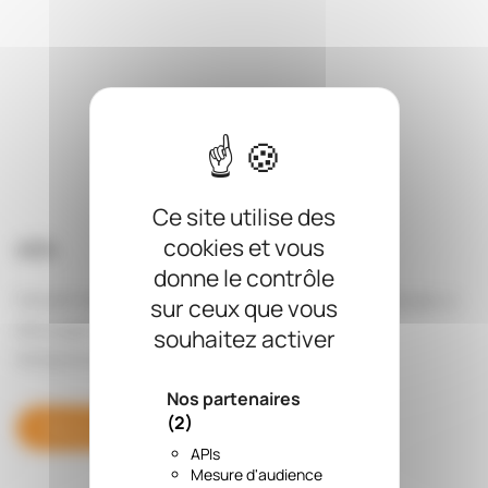
Ce site utilise des
cookies et vous
404
donne le contrôle
Désolé mais la page que vous recherchez n'existe pas, a
sur ceux que vous
été supprimée, son nom a été modifié ou est
souhaitez activer
temporairement indisponible.
Nos partenaires
(2)
Retour À La Page D'accueil
APIs
Mesure d'audience