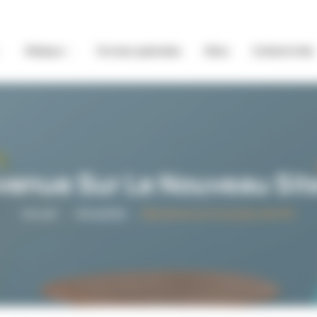
Rideaux
Formes spéciales
Déco
Collectivités
venue Sur Le Nouveau Sit
Accueil
Actualités
Bienvenue sur le nouveau site APL