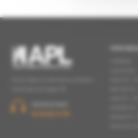
Informati
HORAIRES
Lundi: Fermé
Stores, Rideaux et Décorations d’intérieur
Mardi: 9h – 12
à Epinal dans les Vosges, 88.
Mercredi: 9h –
Jeudi: 9h – 12h
CONTACTEZ-NOUS
Vendredi: 9h –
03 29 82 27 39
Samedi: 9h – 1
Dimanche: Fe