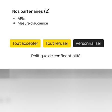
Nos partenaires
(2)
APIs
Mesure d'audience
tores, Rideaux et Déco annonce le lancement de son tout nouveau si
ant à 1932, notre maison spécialisée en textiles et décoration poursuit
Tout accepter
Tout refuser
Personnaliser
digitale à l’image de notre savoir-faire.
vy, puis reprise par la famille Seyer, APL est aujourd’hui dirigée par L
Politique de confidentialité
dition d’excellence et d’innovation dans la décoration d’intérieur.
et de découvrir nos créations sur-mesure de rideaux et stores pour tou
 décoratifs.