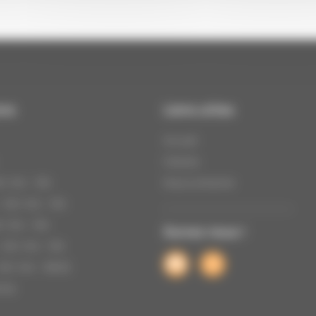
ons
Liens utiles
Accueil
Histoire
h | 14h – 19h
Nous contacter
 12h | 14h – 19h
 | 14h – 19h
Suivez nous !
 12h | 14h – 19h
2h | 14h – 18h30
rmé