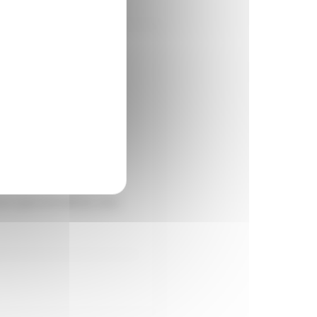
te internet.
 son évolution en vous
aurent Seyer et son épouse
s types de fenêtres, ainsi