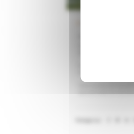
Actualités
C’est avec fierté qu’APL S
Forte de son héritage remont
offrant désormais une vitrine 
Fondée par Adrien et Pierre Le
Angélique, perpétuant une tra
Notre nouveau site vous perm
que notre sélection d’articles
Partager sur: